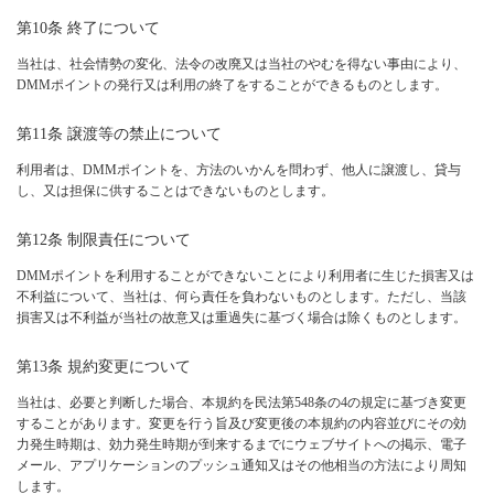
第10条 終了について
当社は、社会情勢の変化、法令の改廃又は当社のやむを得ない事由により、
DMMポイントの発行又は利用の終了をすることができるものとします。
第11条 譲渡等の禁止について
利用者は、DMMポイントを、方法のいかんを問わず、他人に譲渡し、貸与
し、又は担保に供することはできないものとします。
第12条 制限責任について
DMMポイントを利用することができないことにより利用者に生じた損害又は
不利益について、当社は、何ら責任を負わないものとします。ただし、当該
損害又は不利益が当社の故意又は重過失に基づく場合は除くものとします。
第13条 規約変更について
当社は、必要と判断した場合、本規約を民法第548条の4の規定に基づき変更
することがあります。変更を行う旨及び変更後の本規約の内容並びにその効
力発生時期は、効力発生時期が到来するまでにウェブサイトへの掲示、電子
メール、アプリケーションのプッシュ通知又はその他相当の方法により周知
します。